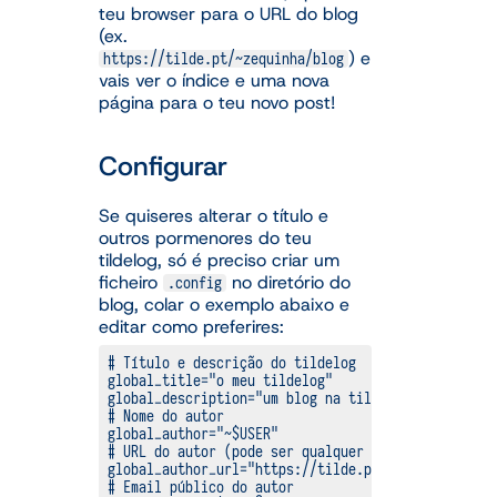
teu browser para o URL do blog
(ex.
) e
https://tilde.pt/~zequinha/blog
vais ver o índice e uma nova
página para o teu novo post!
Configurar
Se quiseres alterar o título e
outros pormenores do teu
tildelog, só é preciso criar um
ficheiro
no diretório do
.config
blog, colar o exemplo abaixo e
editar como preferires:
# Título e descrição do tildelog

global_title="o meu tildelog"

global_description="um blog na tildelândia"

# Nome do autor

global_author="~$USER"

# URL do autor (pode ser qualquer site)

global_author_url="https://tilde.pt/~$USER/"

# Email público do autor
