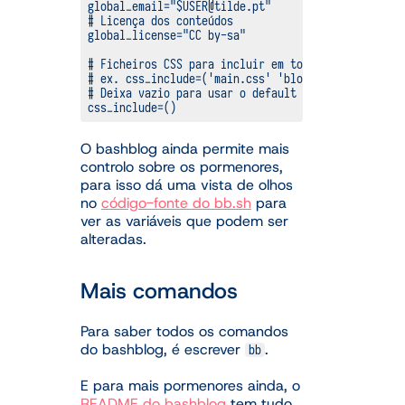
global_email="$USER@tilde.pt"

# Licença dos conteúdos

global_license="CC by-sa"

# Ficheiros CSS para incluir em todas as páginas

# ex. css_include=('main.css' 'blog.css')

# Deixa vazio para usar o default

css_include=()
O bashblog ainda permite mais
controlo sobre os pormenores,
para isso dá uma vista de olhos
no
código-fonte do bb.sh
para
ver as variáveis que podem ser
alteradas.
Mais comandos
Para saber todos os comandos
do bashblog, é escrever
.
bb
E para mais pormenores ainda, o
README do bashblog
tem tudo.