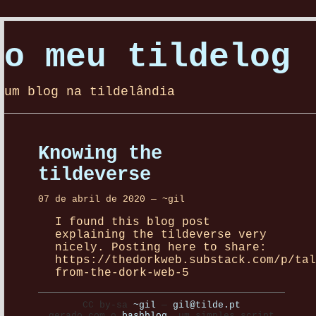
o meu tildelog
um blog na tildelândia
Knowing the
tildeverse
07 de abril de 2020 — ~gil
I found this blog post
explaining the tildeverse very
nicely. Posting here to share:
https://thedorkweb.substack.com/p/tal
from-the-dork-web-5
CC by-sa
~gil
—
gil@tilde.pt
gerado com o
bashblog
, um simples script